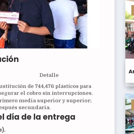
ación
A
Detalle
ustitución de
744,476
plásticos para
segurar el cobro sin interrupciones.
rimero
media superior
y
superior
;
espués
secundaria
.
el día de la entrega
e).