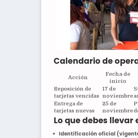
Calendario de oper
Fecha de
Acción
inicio
Reposición de
17 de
S
tarjetas vencidas
noviembre
a
Entrega de
25 de
P
tarjetas nuevas
noviembre
d
Lo que debes llevar 
Identificación oficial
(vigent