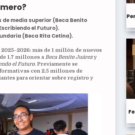
rimero?
Pen
s de
media superior
(Beca Benito
scribiendo el Futuro).
undaria
(Beca Rita Cetina).
o
2025–2026
: más de
1 millón
de nuevos
 de
1.7 millones
a
Beca Benito Juárez
y
endo el Futuro
. Previamente se
nformativas
con
2.5 millones
de
iantes para orientar sobre registro y
Fe