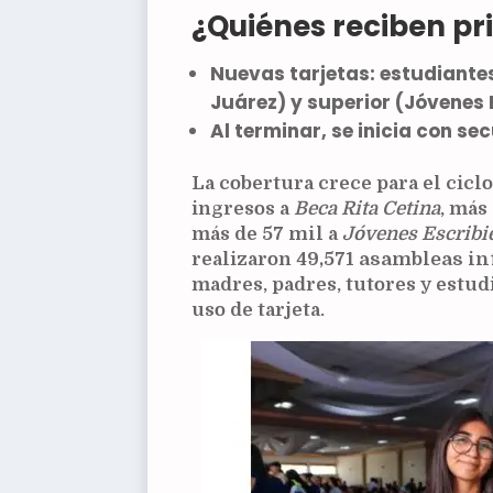
¿Quiénes reciben p
Nuevas tarjetas
: estudiante
Juárez) y
superior
(Jóvenes E
Al terminar, se inicia con
sec
La cobertura crece para el cicl
ingresos a
Beca Rita Cetina
, más
más de
57 mil
a
Jóvenes Escribi
realizaron
49,571 asambleas i
madres, padres, tutores y estud
uso de tarjeta.