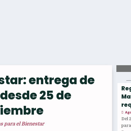
star: entrega de
Reg
 desde 25 de
Ma
req
iembre
Ago
Del 
 para el Bienestar
par