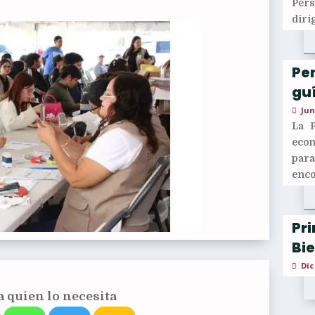
Per
diri
Pen
guí
Jun
La 
econ
para
enco
Pr
Bi
Dic
 quien lo necesita