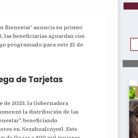
n Bienestar' anuncia su primer
, las beneficiarias aguardan con
ago
programado para este 21 de
rega de Tarjetas
re de 2023, la Gobernadora
omenzó la distribución de las
enestar", beneficiando
jeres en Nezahualcóyotl. Este
vo de llegar a 400 mil mujeres