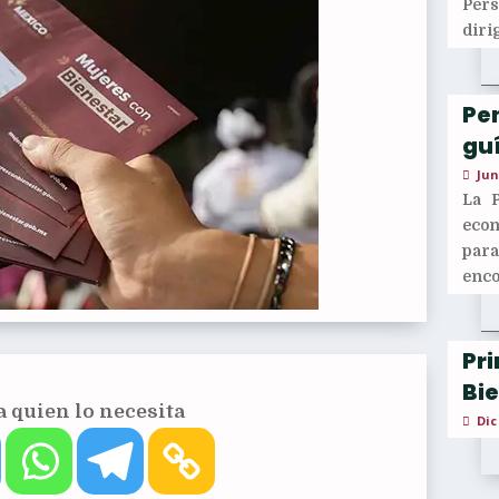
Per
diri
Pen
guí
Jun
La 
econ
para
enco
Pr
Bi
 quien lo necesita
Dic