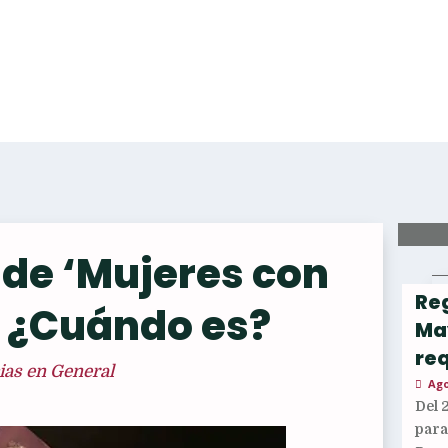
 de ‘Mujeres con
Reg
r ¿Cuándo es?
Ma
req
ias en General
Ago
Del 
par