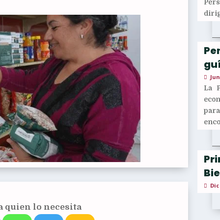
Per
diri
Pen
guí
Jun
La 
econ
para
enco
Pr
Bi
Dic
 quien lo necesita