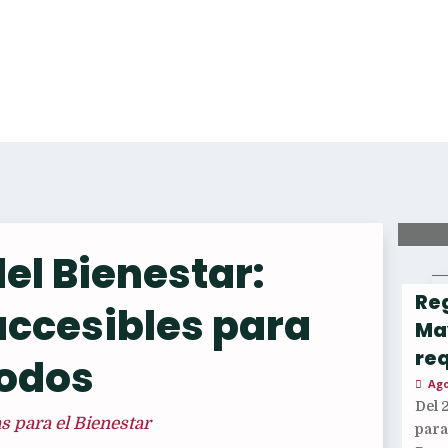
el Bienestar:
Reg
accesibles para
Ma
req
odos
Ago
Del 
 para el Bienestar
par