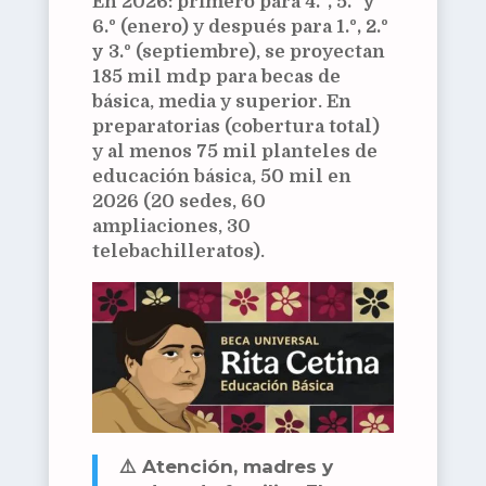
En 2026: primero para
4.º, 5.º y
6.º
(enero) y después para
1.º, 2.º
y 3.º
(septiembre), se proyectan
185 mil mdp
para becas de
básica, media y superior. En
preparatorias (cobertura total)
y al menos
75 mil
planteles de
educación básica,
50 mil
en
2026 (20 sedes, 60
ampliaciones, 30
telebachilleratos).
⚠️ Atención, madres y