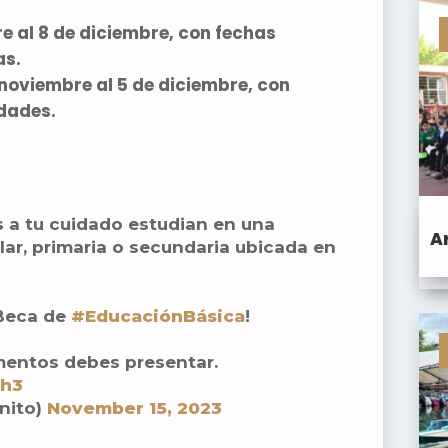
e al 8 de diciembre, con fechas
as.
 noviembre al 5 de diciembre, con
idades.
es a tu cuidado estudian en una
A
lar, primaria o secundaria ubicada en
 Beca de
#EducaciónBásica
!
entos debes presentar.
Wh3
nito)
November 15, 2023