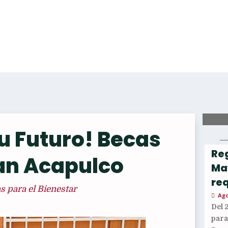
u Futuro! Becas
Reg
an Acapulco
Ma
req
 para el Bienestar
Ago
Del 
par