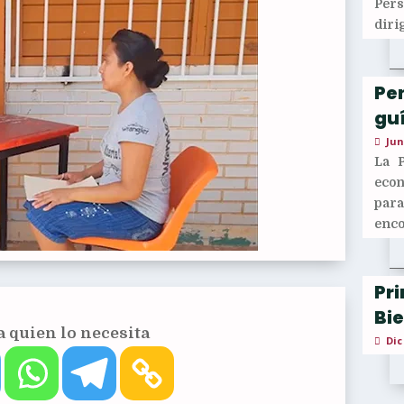
Per
diri
Pen
guí
Jun
La 
econ
para
enco
Pr
Bi
 quien lo necesita
Dic