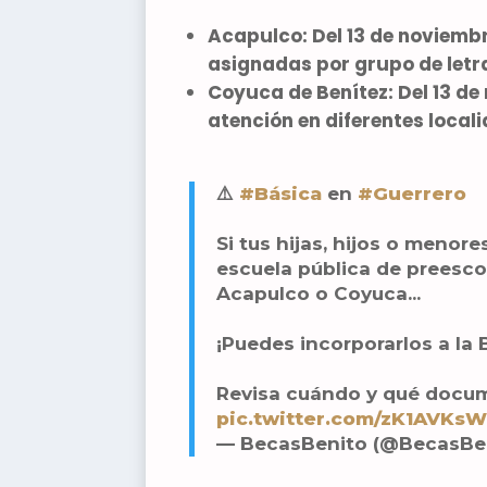
Acapulco:
Del 13 de noviembr
asignadas por grupo de letr
Coyuca de Benítez:
Del 13 de
atención en diferentes local
⚠️
#Básica
en
#Guerrero
Si tus hijas, hijos o menor
escuela pública de preesco
Acapulco o Coyuca...
¡Puedes incorporarlos a la
Revisa cuándo y qué docum
pic.twitter.com/zK1AVKs
— BecasBenito (@BecasBe