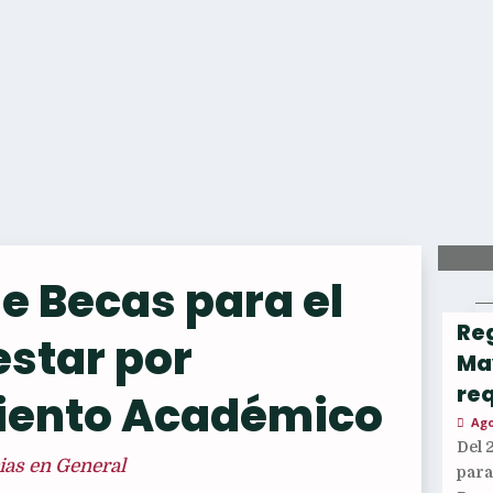
e Becas para el
Reg
estar por
Ma
req
ento Académico
Ago
Del 
ias en General
par