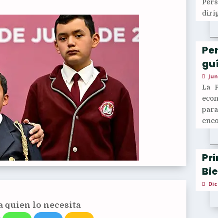
Per
diri
Pen
guí
Jun
La 
econ
para
enco
Pr
Bi
Dic
 quien lo necesita