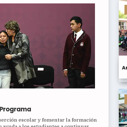
A
l Programa
eserción escolar y fomentar la formación
o ayuda a los estudiantes a continuar