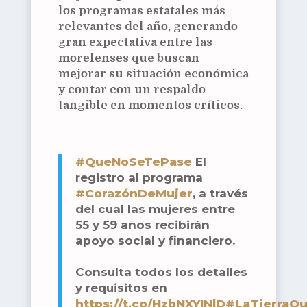
los programas estatales más
relevantes del año, generando
gran expectativa entre las
morelenses que buscan
mejorar su situación económica
y contar con un respaldo
tangible en momentos críticos.
#QueNoSeTePase
El
registro al programa
#CorazónDeMujer
, a través
del cual las mujeres entre
55 y 59 años recibirán
apoyo social y financiero.
Consulta todos los detalles
y requisitos en
https://t.co/HzbNXYINlD
#LaTierraQ