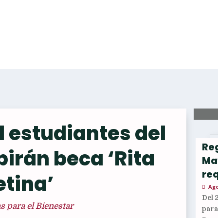
l estudiantes del
Reg
birán beca ‘Rita
Ma
req
etina’
Ago
Del 
 para el Bienestar
par