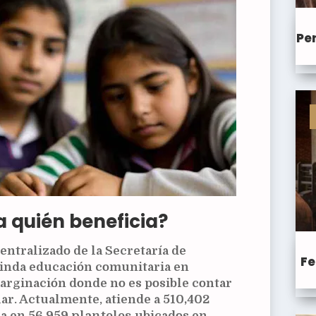
Pen
a quién beneficia?
ntralizado de la Secretaría de
Fe
rinda educación comunitaria en
marginación donde no es posible contar
lar. Actualmente, atiende a
510,402
ca en
56,959 planteles
ubicados en