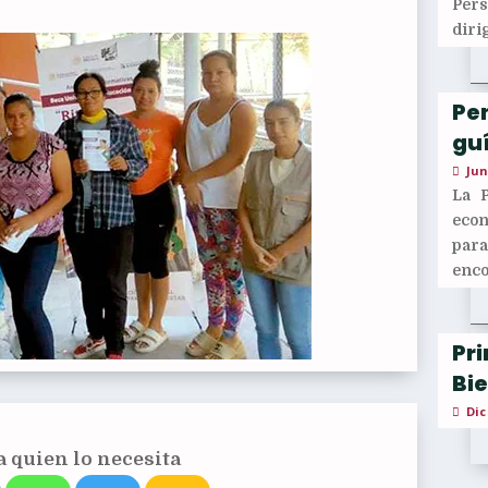
Per
diri
Pen
guí
Jun
La 
econ
para
enco
Pr
Bi
Dic
 quien lo necesita