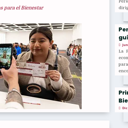
Per
 para el Bienestar
diri
Pen
guí
Jun
La 
econ
para
enco
Pr
Bi
Dic