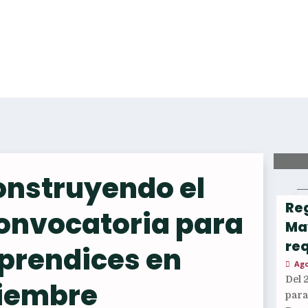
onstruyendo el
Reg
convocatoria para
Ma
req
aprendices en
Ago
Del 
iembre
par