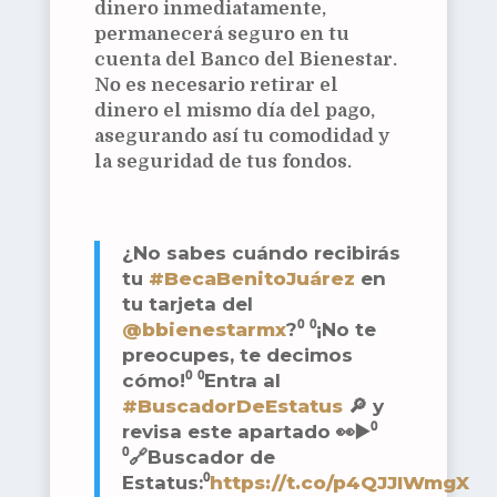
dinero inmediatamente,
permanecerá seguro en tu
cuenta del Banco del Bienestar.
No es necesario retirar el
dinero el mismo día del pago,
asegurando así tu comodidad y
la seguridad de tus fondos.
¿No sabes cuándo recibirás
tu
#BecaBenitoJuárez
en
tu tarjeta del
@bbienestarmx
?⁰ ⁰¡No te
preocupes, te decimos
cómo!⁰ ⁰Entra al
#BuscadorDeEstatus
🔎 y
revisa este apartado 👀▶️⁰
⁰🔗Buscador de
Estatus:⁰
https://t.co/p4QJJIWmgX