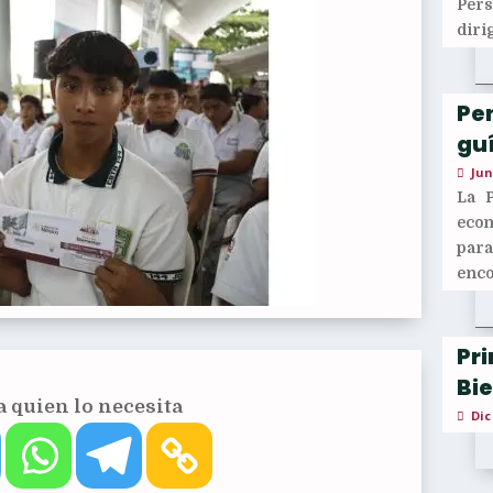
Per
diri
Pen
guí
Jun
La 
econ
para
enco
Pr
Bi
 quien lo necesita
Dic