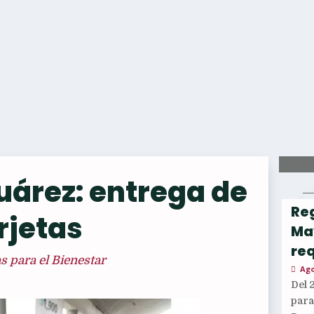
uárez: entrega de
Reg
rjetas
Ma
req
 para el Bienestar
Ago
Del 
par