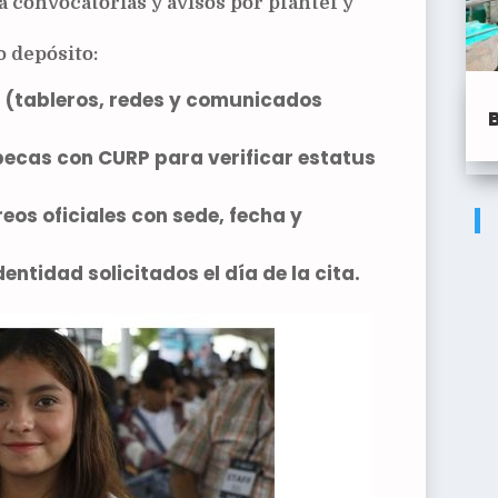
a convocatorias y avisos por plantel y
o depósito:
l
(tableros, redes y comunicados
becas
con CURP para verificar estatus
reos
oficiales con sede, fecha y
dentidad
solicitados el día de la cita.