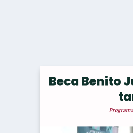
Beca Benito J
ta
Programas