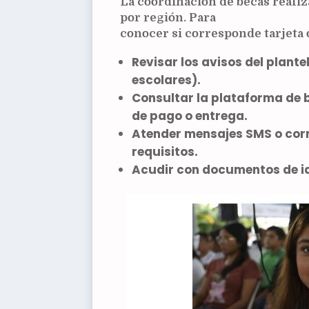
La coordinación de becas realiz
por región. Para
conocer si corresponde tarjeta 
Revisar los
avisos del plante
escolares).
Consultar la
plataforma de 
de pago o entrega.
Atender
mensajes SMS o cor
requisitos.
Acudir con
documentos de i